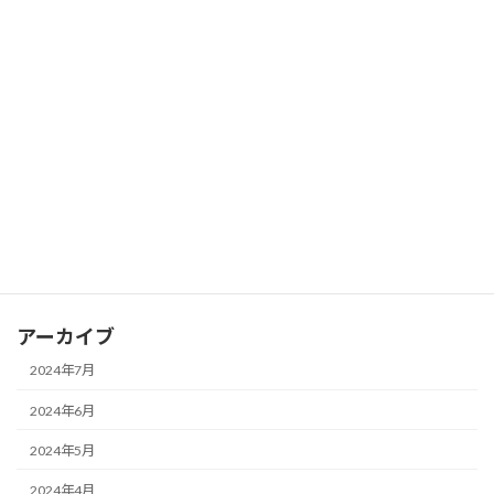
先着30名様限定キャンペーン！
2024年5月27日
お知らせ
【美縁茶】ご購入可能店舗さんのご紹介
2024年4月17日
お知らせ
『美縁茶』発売開始しました！
2024年1月7日
お知らせ
新年のご挨拶とお知らせ
アーカイブ
2024年7月
2024年6月
2024年5月
2024年4月