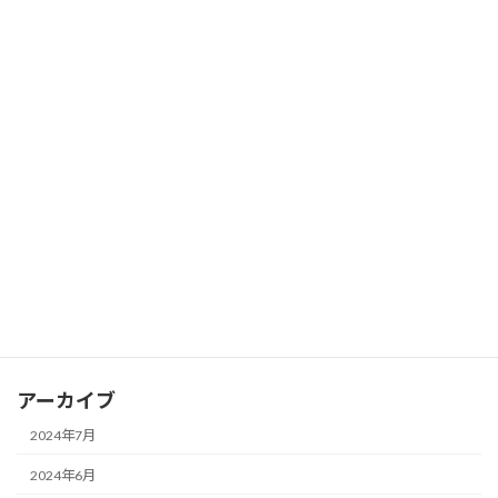
7月から新メニュー追加！
2024年6月6日
お知らせ
先着30名様限定キャンペーン！
2024年5月27日
お知らせ
【美縁茶】ご購入可能店舗さんのご紹介
2024年4月17日
お知らせ
『美縁茶』発売開始しました！
2024年1月7日
お知らせ
新年のご挨拶とお知らせ
アーカイブ
2024年7月
2024年6月